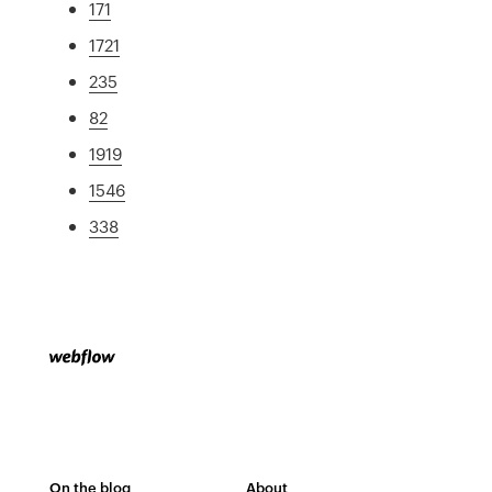
171
1721
235
82
1919
1546
338
On the blog
About